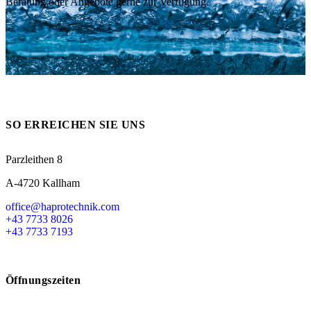
Beratung oder Angebote gerne zur Verfügung.
Messen
HT Plus
Videos / Downloads
Hochdruckpumpen
SO ERREICHEN SIE UNS
Parzleithen 8
A-4720 Kallham
office@haprotechnik.com
+43 7733 8026
+43 7733 7193
Öffnungszeiten