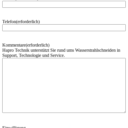
h
n
a
m
Telefon
(erforderlich)
e
Kommentare
(erforderlich)
Hapro Technik unterstützt Sie rund ums Wasserstrahlschneiden in
Support, Technologie und Service.
Einwilligung