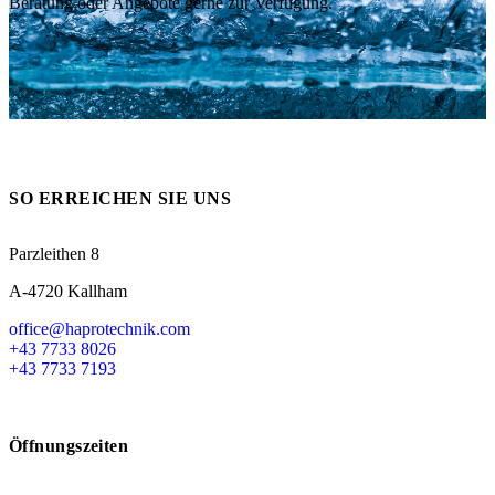
Beratung oder Angebote gerne zur Verfügung.
Messen
HT Plus
Videos / Downloads
Hochdruckpumpen
SO ERREICHEN SIE UNS
Parzleithen 8
A-4720 Kallham
office@haprotechnik.com
+43 7733 8026
+43 7733 7193
Öffnungszeiten