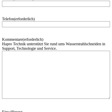
h
n
a
m
Telefon
(erforderlich)
e
Kommentare
(erforderlich)
Hapro Technik unterstützt Sie rund ums Wasserstrahlschneiden in
Support, Technologie und Service.
Einwilligung