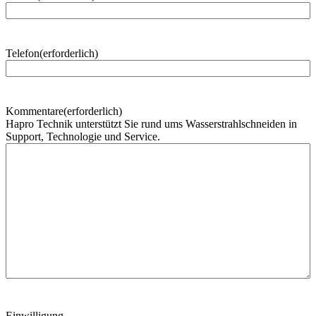
h
n
a
m
Telefon
(erforderlich)
e
Kommentare
(erforderlich)
Hapro Technik unterstützt Sie rund ums Wasserstrahlschneiden in
Support, Technologie und Service.
Einwilligung