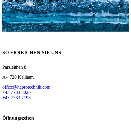
Beratung oder Angebote gerne zur Verfügung.
Messen
HT Plus
Videos / Downloads
Hochdruckpumpen
SO ERREICHEN SIE UNS
Parzleithen 8
A-4720 Kallham
office@haprotechnik.com
+43 7733 8026
+43 7733 7193
Öffnungszeiten