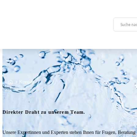
Skip to content
Zurück
Zurück
Zurück
Service
Technologie
Über uns
Startseite
>
Kontakt
Servicebereitschaft
HT Servo-Jet 4000
HT Team
Wartung
HTRS HT Recycling System H2O Re-use
Karriere
Direkter Draht zu unserem Team.
Gebrauchte Anlagen
HT Power
Unsere Expertinnen und Experten stehen Ihnen für Fragen, Beratung