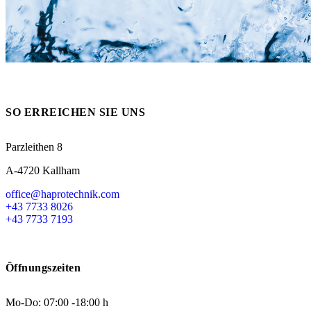
Messen
HT Plus
Videos / Downloads
Hochdruckpumpen
SO ERREICHEN SIE UNS
Parzleithen 8
A-4720 Kallham
office@haprotechnik.com
+43 7733 8026
+43 7733 7193
Öffnungszeiten
Mo-Do: 07:00 -18:00 h