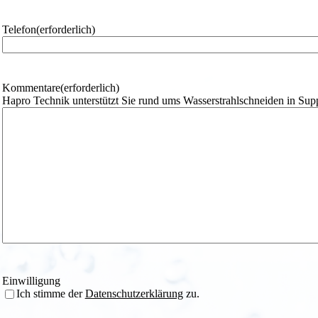
m
e
Telefon
(erforderlich)
Kommentare
(erforderlich)
Hapro Technik unterstützt Sie rund ums Wasserstrahlschneiden in Sup
Einwilligung
Ich stimme der
Datenschutzerklärung
zu.