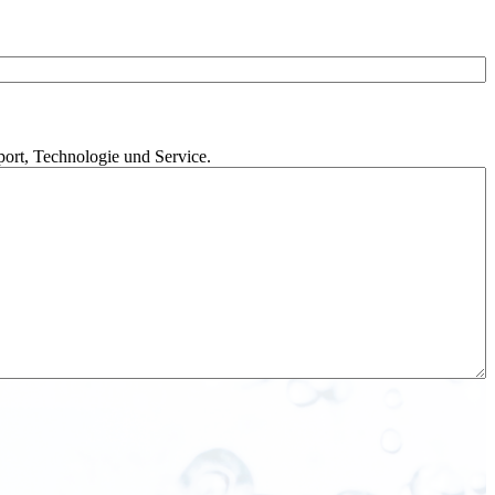
a
m
e
port, Technologie und Service.