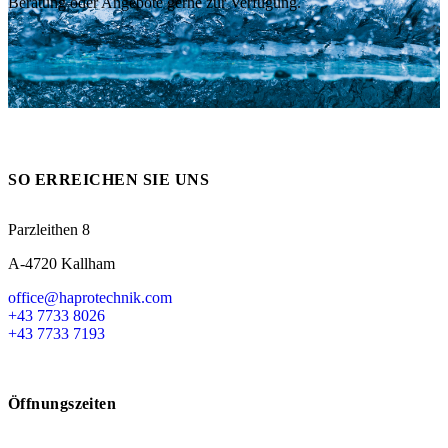
Beratung oder Angebote gerne zur Verfügung.
Messen
HT Plus
Videos / Downloads
Hochdruckpumpen
SO ERREICHEN SIE UNS
Parzleithen 8
A-4720 Kallham
office@haprotechnik.com
+43 7733 8026
+43 7733 7193
Öffnungszeiten