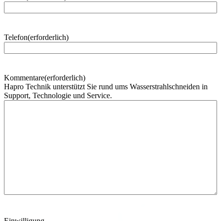
h
n
a
m
Telefon
(erforderlich)
e
Kommentare
(erforderlich)
Hapro Technik unterstützt Sie rund ums Wasserstrahlschneiden in
Support, Technologie und Service.
Einwilligung