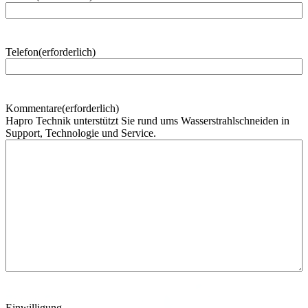
h
n
a
m
Telefon
(erforderlich)
e
Kommentare
(erforderlich)
Hapro Technik unterstützt Sie rund ums Wasserstrahlschneiden in
Support, Technologie und Service.
Einwilligung