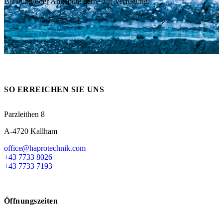
Beratung oder Angebote gerne zur Verfügung.
Messen
HT Plus
Videos / Downloads
Hochdruckpumpen
SO ERREICHEN SIE UNS
Parzleithen 8
A-4720 Kallham
office@haprotechnik.com
+43 7733 8026
+43 7733 7193
Öffnungszeiten