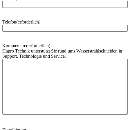
h
n
a
m
Telefon
(erforderlich)
e
Kommentare
(erforderlich)
Hapro Technik unterstützt Sie rund ums Wasserstrahlschneiden in
Support, Technologie und Service.
Einwilligung