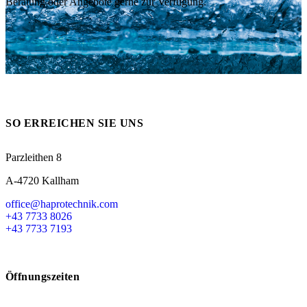
Beratung oder Angebote gerne zur Verfügung.
Messen
HT Plus
Videos / Downloads
Hochdruckpumpen
SO ERREICHEN SIE UNS
Parzleithen 8
A-4720 Kallham
office@haprotechnik.com
+43 7733 8026
+43 7733 7193
Öffnungszeiten