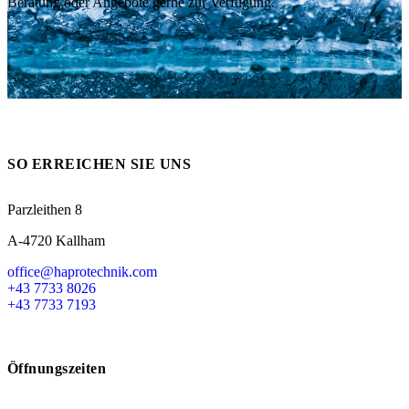
Beratung oder Angebote gerne zur Verfügung.
Messen
HT Plus
Videos / Downloads
Hochdruckpumpen
SO ERREICHEN SIE UNS
Parzleithen 8
A-4720 Kallham
office@haprotechnik.com
+43 7733 8026
+43 7733 7193
Öffnungszeiten