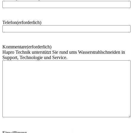
h
n
a
m
Telefon
(erforderlich)
e
Kommentare
(erforderlich)
Hapro Technik unterstützt Sie rund ums Wasserstrahlschneiden in
Support, Technologie und Service.
Einwilligung