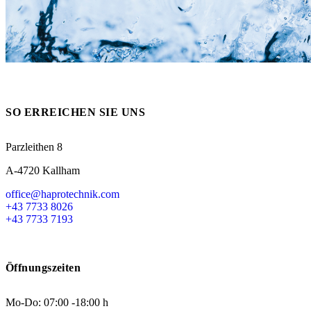
Messen
HT Plus
Videos / Downloads
Hochdruckpumpen
SO ERREICHEN SIE UNS
Parzleithen 8
A-4720 Kallham
office@haprotechnik.com
+43 7733 8026
+43 7733 7193
Öffnungszeiten
Mo-Do: 07:00 -18:00 h