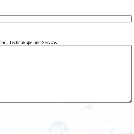
a
m
e
port, Technologie und Service.