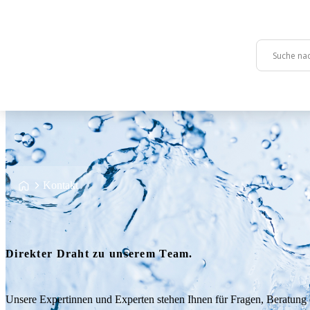
Skip to content
Zurück
Zurück
Zurück
Service
Technologie
Über uns
Startseite
>
Kontakt
Servicebereitschaft
HT Servo-Jet 4000
HT Team
Wartung
HTRS HT Recycling System H2O Re-use
Karriere
Direkter Draht zu unserem Team.
Gebrauchte Anlagen
HT Power
Unsere Expertinnen und Experten stehen Ihnen für Fragen, Beratung