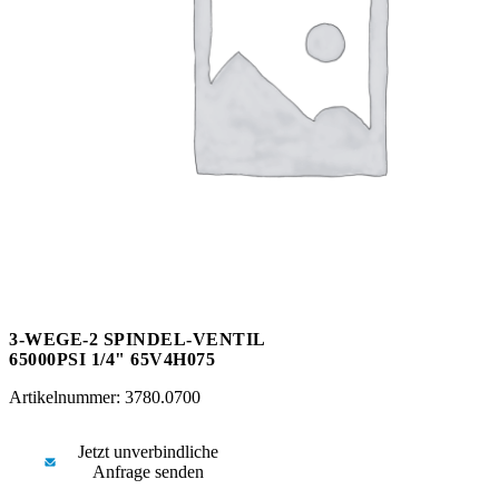
Messen
HT Plus
Videos / Downloads
Hochdruckpumpen
3-WEGE-2 SPINDEL-VENTIL
65000PSI 1/4" 65V4H075
Artikelnummer: 3780.0700
Jetzt unverbindliche
Anfrage senden