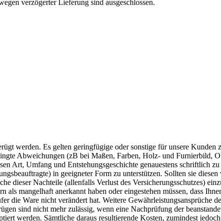
wegen verzögerter Lieferung sind ausgeschlossen.
ügt werden. Es gelten geringfügige oder sonstige für unsere Kunden 
dingte Abweichungen (zB bei Maßen, Farben, Holz- und Furnierbild, Obe
en Art, Umfang und Entstehungsgeschichte genauestens schriftlich zu 
ungsbeauftragte) in geeigneter Form zu unterstützen. Sollten sie diese
iche dieser Nachteile (allenfalls Verlust des Versicherungsschutzes) ei
ern als mangelhaft anerkannt haben oder eingestehen müssen, dass Ihne
ufer die Ware nicht verändert hat. Weitere Gewährleistungsansprüche d
lrügen sind nicht mehr zulässig, wenn eine Nachprüfung der beanstand
rt werden. Sämtliche daraus resultierende Kosten, zumindest jedoch