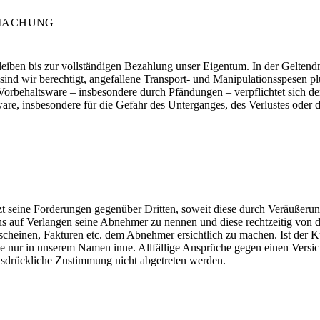
DMACHUNG
leiben bis zur vollständigen Bezahlung unser Eigentum. In der Geltend
sind wir berechtigt, angefallene Transport- und Manipulationsspesen 
e Vorbehaltsware – insbesondere durch Pfändungen – verpflichtet sich 
ware, insbesondere für die Gefahr des Unterganges, des Verlustes oder 
zt seine Forderungen gegenüber Dritten, soweit diese durch Veräußerun
 auf Verlangen seine Abnehmer zu nennen und diese rechtzeitig von de
erscheinen, Fakturen etc. dem Abnehmer ersichtlich zu machen. Ist der 
 nur in unserem Namen inne. Allfällige Ansprüche gegen einen Versiche
ausdrückliche Zustimmung nicht abgetreten werden.