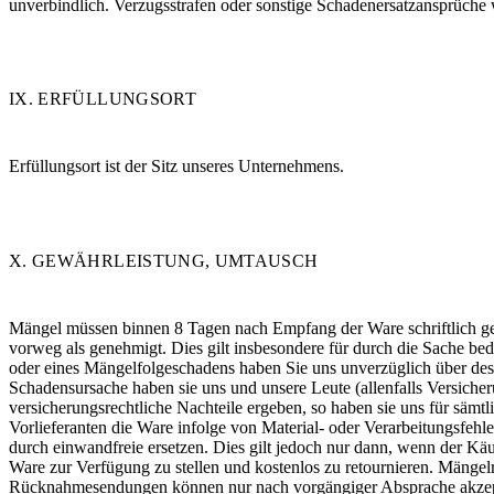
unverbindlich. Verzugsstrafen oder sonstige Schadenersatzansprüche 
IX. ERFÜLLUNGSORT
Erfüllungsort ist der Sitz unseres Unternehmens.
X. GEWÄHRLEISTUNG, UMTAUSCH
Mängel müssen binnen 8 Tagen nach Empfang der Ware schriftlich ger
vorweg als genehmigt. Dies gilt insbesondere für durch die Sache be
oder eines Mängelfolgeschadens haben Sie uns unverzüglich über dess
Schadensursache haben sie uns und unsere Leute (allenfalls Versicher
versicherungsrechtliche Nachteile ergeben, so haben sie uns für sämtl
Vorlieferanten die Ware infolge von Material- oder Verarbeitungsfehl
durch einwandfreie ersetzen. Dies gilt jedoch nur dann, wenn der Kä
Ware zur Verfügung zu stellen und kostenlos zu retournieren. Mänge
Rücknahmesendungen können nur nach vorgängiger Absprache akzeptie