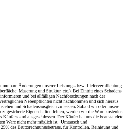
zumutbare Änderungen unserer Leistungs- bzw. Lieferverpflichtung
rfläche, Maserung und Struktur, etc.). Bei Eintritt eines Schadens
informieren und bei allfälligen Nachforschungen nach der
n vertraglichen Nebenpflichten nicht nachkommen und sich hieraus
nzustehen und Schadensausgleich zu leisten. Sobald wir oder unsere
n zugesicherte Eigenschaften fehlen, werden wir die Ware kostenlos
es Käufers sind ausgeschlossen. Der Käufer hat uns die beanstandete
eten Ware nicht mehr möglich ist. Umtausch und
 25% des Bruttorechnungsbetrags, für Kontrollen, Reinigung und