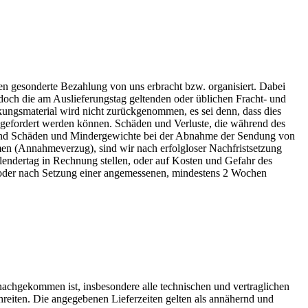
n gesonderte Bezahlung von uns erbracht bzw. organisiert. Dabei
och die am Auslieferungstag geltenden oder üblichen Fracht- und
kungsmaterial wird nicht zurückgenommen, es sei denn, dass dies
ngefordert werden können. Schäden und Verluste, die während des
n sind Schäden und Mindergewichte bei der Abnahme der Sendung von
en (Annahmeverzug), sind wir nach erfolgloser Nachfristsetzung
endertag in Rechnung stellen, oder auf Kosten und Gefahr des
, oder nach Setzung einer angemessenen, mindestens 2 Wochen
 nachgekommen ist, insbesondere alle technischen und vertraglichen
chreiten. Die angegebenen Lieferzeiten gelten als annähernd und