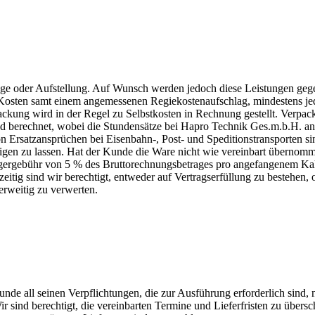
age oder Aufstellung. Auf Wunsch werden jedoch diese Leistungen gege
 Kosten samt einem angemessenen Regiekostenaufschlag, mindestens jed
ackung wird in der Regel zu Selbstkosten in Rechnung gestellt. Verpac
nd berechnet, wobei die Stundensätze bei Hapro Technik Ges.m.b.H. a
von Ersatzansprüchen bei Eisenbahn-, Post- und Speditionstransporte
igen zu lassen. Hat der Kunde die Ware nicht wie vereinbart übernomm
Lagergebühr von 5 % des Bruttorechnungsbetrages pro angefangenem Kal
tig sind wir berechtigt, entweder auf Vertragserfüllung zu bestehen
rweitig zu verwerten.
Kunde all seinen Verpflichtungen, die zur Ausführung erforderlich sind,
r sind berechtigt, die vereinbarten Termine und Lieferfristen zu übers