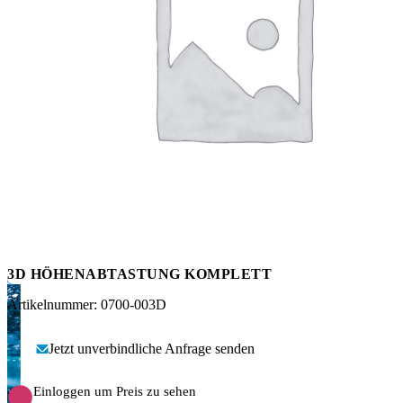
Messen
HT Plus
Videos / Downloads
Hochdruckpumpen
3D HÖHENABTASTUNG KOMPLETT
Artikelnummer: 0700-003D
Jetzt unverbindliche Anfrage senden
Einloggen um Preis zu sehen