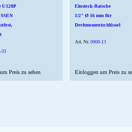
e U128P
Einsteck-Ratsche
USSEN
1/2" Ø 16 mm für
tfest,
Drehmomentschlüssel
t
Art. Nr.
0900-13
-33
um Preis zu sehen
Einloggen um Preis zu s