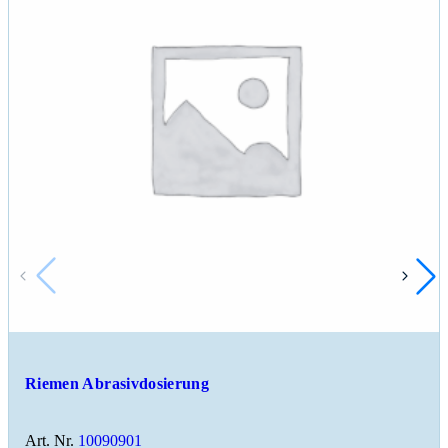
Riemen Abrasivdosierung
Art. Nr.
10090901