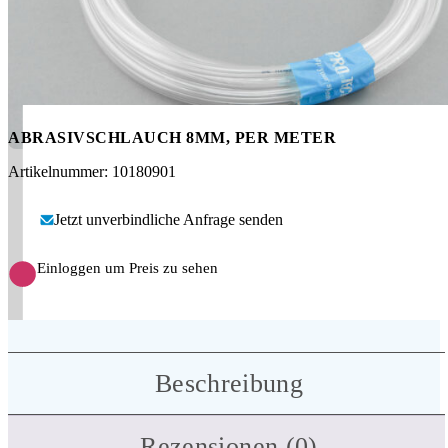
Messen
HT Plus
Videos / Downloads
Hochdruckpumpen
ABRASIVSCHLAUCH 8MM, PER METER
Artikelnummer: 10180901
Jetzt unverbindliche Anfrage senden
Einloggen um Preis zu sehen
Beschreibung
Rezensionen (0)