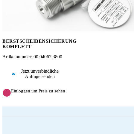
Messen
HT Plus
Videos / Downloads
Hochdruckpumpen
BERSTSCHEIBENSICHERUNG
KOMPLETT
Artikelnummer: 00.04062.3800
Jetzt unverbindliche
Anfrage senden
Einloggen um Preis zu sehen