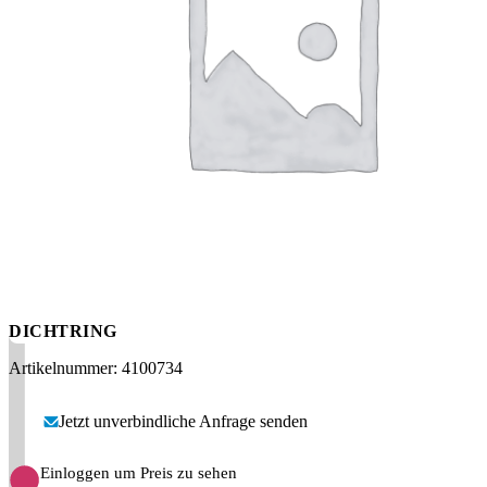
Messen
HT Plus
Videos / Downloads
Hochdruckpumpen
DICHTRING
Artikelnummer: 4100734
Jetzt unverbindliche Anfrage senden
Einloggen um Preis zu sehen