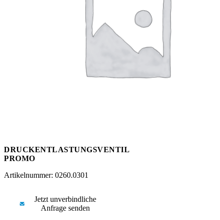
Messen
HT Plus
Videos / Downloads
Hochdruckpumpen
DRUCKENTLASTUNGSVENTIL
PROMO
Artikelnummer: 0260.0301
Jetzt unverbindliche
Anfrage senden