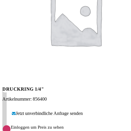
Messen
HT Plus
Videos / Downloads
Hochdruckpumpen
DRUCKRING 1/4"
Artikelnummer: 856400
Jetzt unverbindliche Anfrage senden
Einloggen um Preis zu sehen