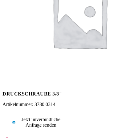
Messen
HT Plus
Videos / Downloads
Hochdruckpumpen
DRUCKSCHRAUBE 3/8"
Artikelnummer: 3780.0314
Jetzt unverbindliche
Anfrage senden