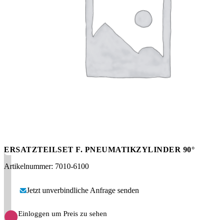
Messen
HT Plus
Videos / Downloads
Hochdruckpumpen
ERSATZTEILSET F. PNEUMATIKZYLINDER 90°
Artikelnummer: 7010-6100
Jetzt unverbindliche Anfrage senden
Einloggen um Preis zu sehen