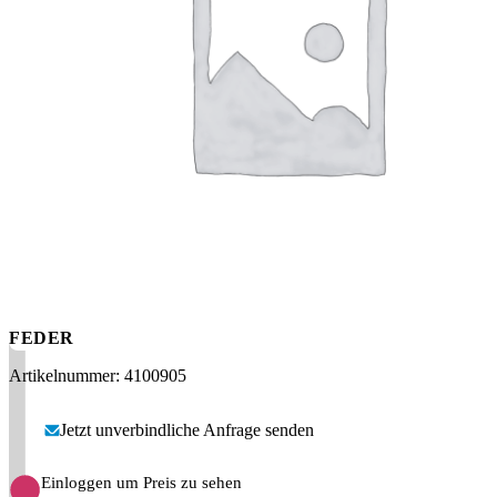
Messen
HT Plus
Videos / Downloads
Hochdruckpumpen
FEDER
Artikelnummer: 4100905
Jetzt unverbindliche Anfrage senden
Einloggen um Preis zu sehen