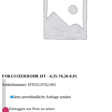
Messen
HT Plus
Videos / Downloads
Hochdruckpumpen
FOKUSSIERROHR HT - 6,35-76,20-0,91
Artikelnummer: HT635-0762-091
Jetzt unverbindliche Anfrage senden
Einloggen um Preis zu sehen