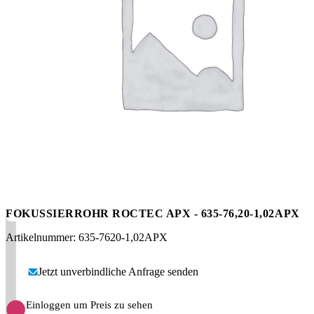
Messen
HT Plus
Videos / Downloads
Hochdruckpumpen
FOKUSSIERROHR ROCTEC APX - 635-76,20-1,02APX
Artikelnummer: 635-7620-1,02APX
Jetzt unverbindliche Anfrage senden
Einloggen um Preis zu sehen