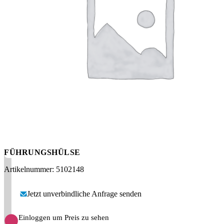
Messen
HT Plus
Videos / Downloads
Hochdruckpumpen
FÜHRUNGSHÜLSE
Artikelnummer: 5102148
Jetzt unverbindliche Anfrage senden
Einloggen um Preis zu sehen