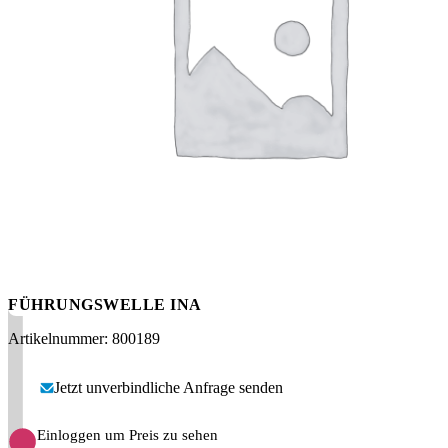
Messen
HT Plus
Videos / Downloads
Hochdruckpumpen
FÜHRUNGSWELLE INA
Artikelnummer: 800189
Jetzt unverbindliche Anfrage senden
Einloggen um Preis zu sehen