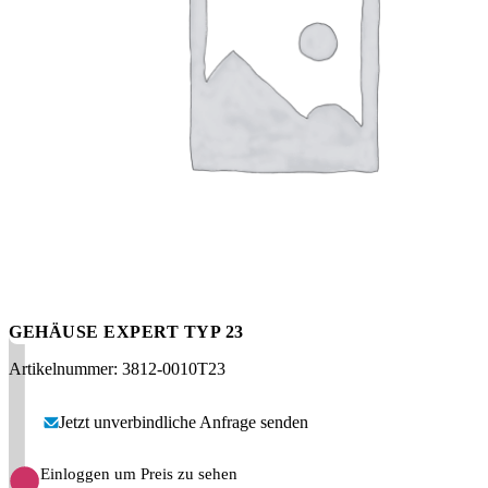
Messen
HT Plus
Videos / Downloads
Hochdruckpumpen
GEHÄUSE EXPERT TYP 23
Artikelnummer: 3812-0010T23
Jetzt unverbindliche Anfrage senden
Einloggen um Preis zu sehen