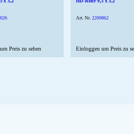
5 x 3,2
HD-Rohr 9,5 x 3,2
0026
Art. Nr.
2200862
um Preis zu sehen
Einloggen um Preis zu s