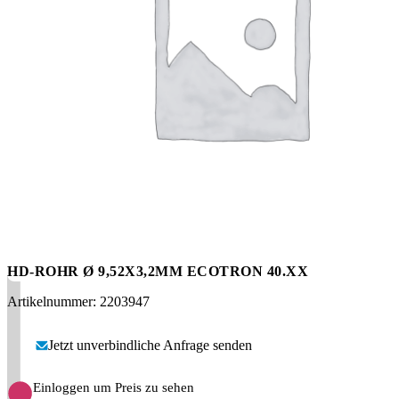
Messen
HT Plus
Videos / Downloads
Hochdruckpumpen
HD-ROHR Ø 9,52X3,2MM ECOTRON 40.XX
Artikelnummer: 2203947
Jetzt unverbindliche Anfrage senden
Einloggen um Preis zu sehen