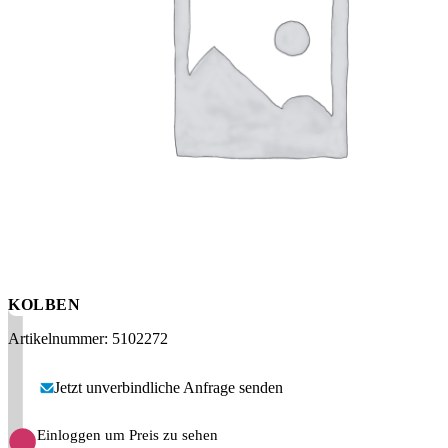
Messen
HT Plus
Videos / Downloads
Hochdruckpumpen
KOLBEN
Artikelnummer: 5102272
Jetzt unverbindliche Anfrage senden
Einloggen um Preis zu sehen