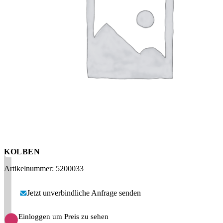
Messen
HT Plus
Videos / Downloads
Hochdruckpumpen
KOLBEN
Artikelnummer: 5200033
Jetzt unverbindliche Anfrage senden
Einloggen um Preis zu sehen