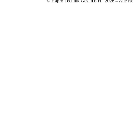
© Hapro Technik Ges.m.b.H., 2026 – Alle Re