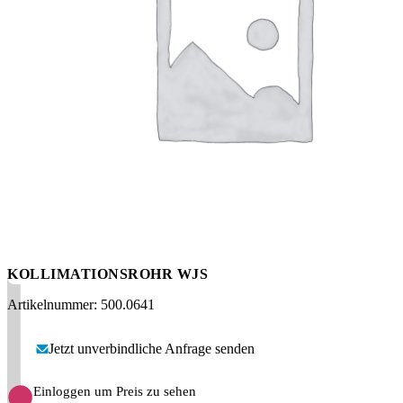
Messen
HT Plus
Videos / Downloads
Hochdruckpumpen
KOLLIMATIONSROHR WJS
Artikelnummer: 500.0641
Jetzt unverbindliche Anfrage senden
Einloggen um Preis zu sehen