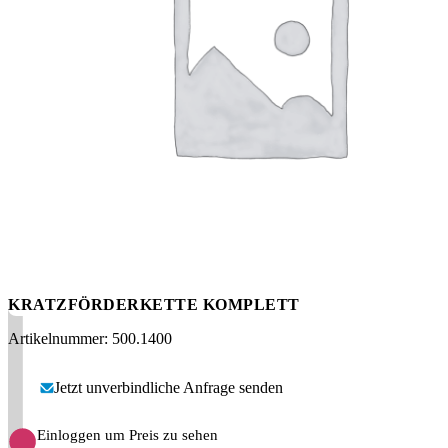
Messen
HT Plus
Videos / Downloads
Hochdruckpumpen
KRATZFÖRDERKETTE KOMPLETT
Artikelnummer: 500.1400
Jetzt unverbindliche Anfrage senden
Einloggen um Preis zu sehen