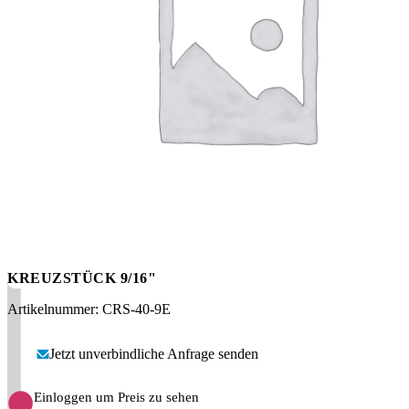
Messen
HT Plus
Videos / Downloads
Hochdruckpumpen
KREUZSTÜCK 9/16"
Artikelnummer: CRS-40-9E
Jetzt unverbindliche Anfrage senden
Einloggen um Preis zu sehen