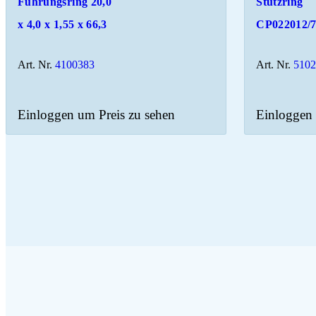
Führungsring 20,0
Stützring
x 4,0 x 1,55 x 66,3
CP022012/
Art. Nr.
4100383
Art. Nr.
510
Einloggen um Preis zu sehen
Einloggen 