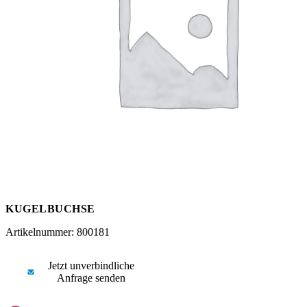
Messen
HT Plus
Videos / Downloads
Hochdruckpumpen
KUGELBUCHSE
Artikelnummer: 800181
Jetzt unverbindliche
Anfrage senden