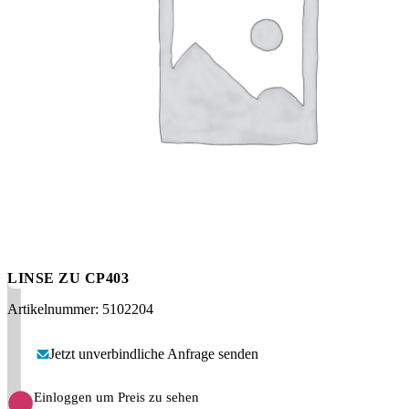
Messen
HT Plus
Videos / Downloads
Hochdruckpumpen
LINSE ZU CP403
Artikelnummer: 5102204
Jetzt unverbindliche Anfrage senden
Einloggen um Preis zu sehen