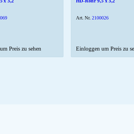
5 x 3,2
HD-Rohr 9,5 x 3,2
0069
Art. Nr.
2100026
um Preis zu sehen
Einloggen um Preis zu s