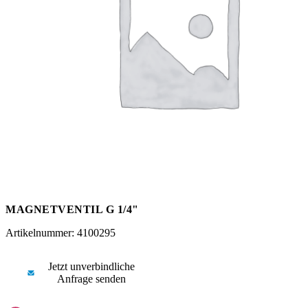
Messen
HT Plus
Videos / Downloads
Hochdruckpumpen
MAGNETVENTIL G 1/4"
Artikelnummer: 4100295
Jetzt unverbindliche
Anfrage senden