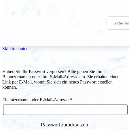
Skip to content
Zurück
Zurück
Zurück
Haben Sie Ihr Passwort vergessen? Bitte geben Sie Ihren
Service
Technologie
Über uns
Benutzernamen oder Ihre E-Mail-Adresse ein. Sie erhalten einen
Link per E-Mail, womit Sie sich ein neues Passwort erstellen
können.
Servicebereitschaft
HT Servo-Jet 4000
HT Team
Erforderlich
Benutzername oder E-Mail-Adresse
*
Wartung
HTRS HT Recycling System H2O Re-use
Karriere
Gebrauchte Anlagen
HT Power
Passwort zurücksetzen