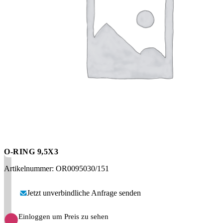
Messen
HT Plus
Videos / Downloads
Hochdruckpumpen
O-RING 9,5X3
Artikelnummer: OR0095030/151
Jetzt unverbindliche Anfrage senden
Einloggen um Preis zu sehen