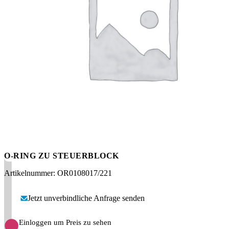
Messen
HT Plus
Videos / Downloads
Hochdruckpumpen
O-RING ZU STEUERBLOCK
Artikelnummer: OR0108017/221
Jetzt unverbindliche Anfrage senden
Einloggen um Preis zu sehen