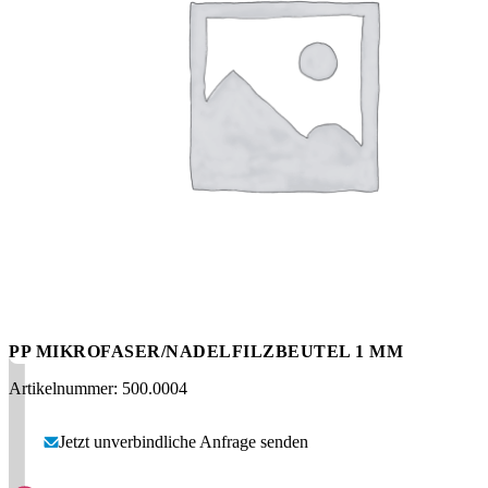
Messen
HT Plus
Videos / Downloads
Hochdruckpumpen
PP MIKROFASER/NADELFILZBEUTEL 1 ΜM
Artikelnummer: 500.0004
Jetzt unverbindliche Anfrage senden