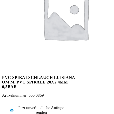
Messen
HT Plus
Videos / Downloads
Hochdruckpumpen
PVC SPIRALSCHLAUCH LUISIANA
OM M. PVC SPIRALE 20X2,4MM
6,5BAR
Artikelnummer: 500.0869
Jetzt unverbindliche Anfrage
senden