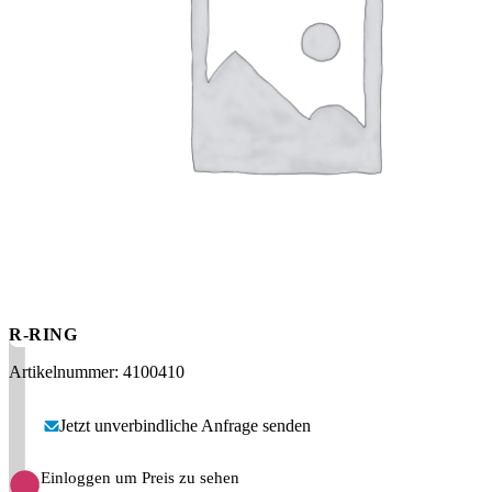
Messen
HT Plus
Videos / Downloads
Hochdruckpumpen
R-RING
Artikelnummer: 4100410
Jetzt unverbindliche Anfrage senden
Einloggen um Preis zu sehen