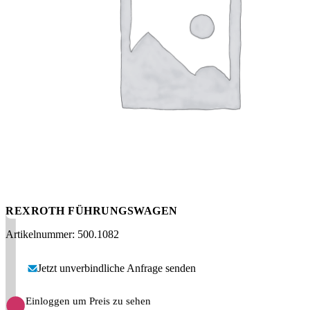
Messen
HT Plus
Videos / Downloads
Hochdruckpumpen
REXROTH FÜHRUNGSWAGEN
Artikelnummer: 500.1082
Jetzt unverbindliche Anfrage senden
Einloggen um Preis zu sehen