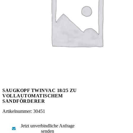
Messen
HT Plus
Videos / Downloads
Hochdruckpumpen
SAUGKOPF TWINVAC 18/25 ZU
VOLLAUTOMATISCHEM
SANDFÖRDERER
Artikelnummer: 30451
Jetzt unverbindliche Anfrage
senden