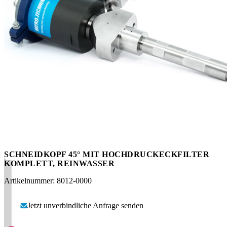
Messen
HT Plus
Videos / Downloads
Hochdruckpumpen
SCHNEIDKOPF 45° MIT HOCHDRUCKECKFILTER
KOMPLETT, REINWASSER
Artikelnummer: 8012-0000
Jetzt unverbindliche Anfrage senden