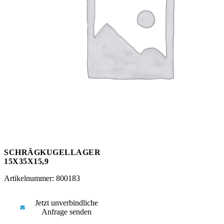
Messen
HT Plus
Videos / Downloads
Hochdruckpumpen
SCHRÄGKUGELLAGER
15X35X15,9
Artikelnummer: 800183
Jetzt unverbindliche
Anfrage senden