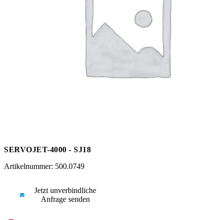
Messen
HT Plus
Videos / Downloads
Hochdruckpumpen
SERVOJET-4000 - SJ18
Artikelnummer: 500.0749
Jetzt unverbindliche
Anfrage senden