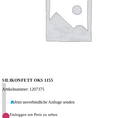
Messen
HT Plus
Videos / Downloads
Hochdruckpumpen
SILIKONFETT OKS 1155
Artikelnummer: 1207375
Jetzt unverbindliche Anfrage senden
Einloggen um Preis zu sehen