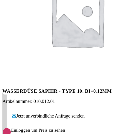
Messen
HT Plus
Videos / Downloads
Hochdruckpumpen
WASSERDÜSE SAPHIR - TYPE 10, DI=0,12MM
Artikelnummer: 010.012.01
Jetzt unverbindliche Anfrage senden
Einloggen um Preis zu sehen